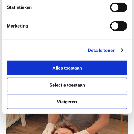
Frozen shoulder
Statistieken
Kniepijn
Marketing
Schouderpijn
Details tonen
Beenpijn
Alles toestaan
Selectie toestaan
Weigeren