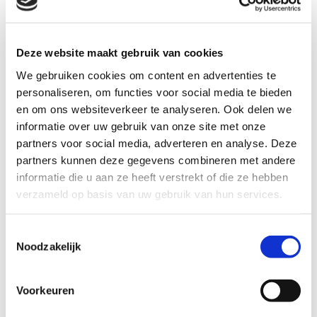
RSI
Deze website maakt gebruik van cookies
Achillespeesblessure
We gebruiken cookies om content en advertenties te
personaliseren, om functies voor social media te bieden
Enkelblessure
en om ons websiteverkeer te analyseren. Ook delen we
informatie over uw gebruik van onze site met onze
partners voor social media, adverteren en analyse. Deze
Hamstringblessure
partners kunnen deze gegevens combineren met andere
informatie die u aan ze heeft verstrekt of die ze hebben
verzameld op basis van uw gebruik van hun services.
Zweepslag
Toestemmingsselectie
Tennisarm
Noodzakelijk
Ischias
Voorkeuren