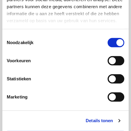
Klachtenformulier
partners kunnen deze gegevens combineren met andere
informatie die u aan ze heeft verstrekt of die ze hebben
verzameld op basis van uw gebruik van hun services.
Voornaam*
Toestemmingsselectie
Noodzakelijk
Achternaam*
Voorkeuren
Adres*
Statistieken
Marketing
Postcode
Details tonen