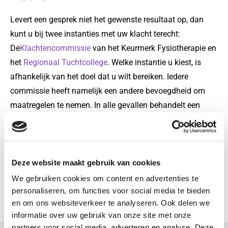
Levert een gesprek niet het gewenste resultaat op, dan
kunt u bij twee instanties met uw klacht terecht:
De
Klachtencommissie
van het Keurmerk Fysiotherapie en
het
Regionaal Tuchtcollege
. Welke instantie u kiest, is
afhankelijk van het doel dat u wilt bereiken. Iedere
commissie heeft namelijk een andere bevoegdheid om
maatregelen te nemen. In alle gevallen behandelt een
onafhankelijke commissie uw klacht.
De behandeling van de klacht is gratis, uitgezonderd de
(eventuele) kosten van bijstand, bijvoorbeeld als u een
advocaat inschakelt. Vanzelfsprekend gaan alle
Deze website maakt gebruik van cookies
commissies zeer zorgvuldig en vertrouwelijk met uw
We gebruiken cookies om content en advertenties te
klacht om.
personaliseren, om functies voor social media te bieden
en om ons websiteverkeer te analyseren. Ook delen we
Wij behandelen uw klacht met de grootst mogelijke zorg.
informatie over uw gebruik van onze site met onze
partners voor social media, adverteren en analyse. Deze